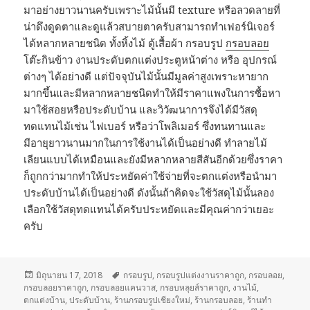
มาอย่างยาวนานครับเพราะไม้นั้นมี texture หรือลวดลายที่
น่าดึงดูดตาและดูแล้วสบายตาครับสามารถทำเฟอร์นิเจอร์
ได้หลากหลายชนิด ทั้งหิ้งไม้ ตู้เสื้อผ้า กรอบรูป
กรอบลอย
โต๊ะกินข้าว งานประดับตกแต่งประตูหน้าต่าง หรือ อุปกรณ์
ต่างๆ ได้อย่างดี แต่ปัจจุบันไม้นั้นมีมูลค่าสูงเพราะหายาก
มากขึ้นและมีหลากหลายชนิดทำให้มีราคาแพงในการซื้อหา
มาใช้สอยหรือประดับบ้าน และวิวัฒนาการจึงได้มีวัสดุ
ทดแทนไม้เช่น ไฟเบอร์ หรือว่าโพลิเมอร์ ซึ่งทนทานและ
มีอายุยาวนานมากในการใช้งานได้เป็นอย่างดี ทำลายไม้
เลียนแบบได้เหมือนและยังมีหลากหลายสีสันอีกด้วยซึ่งราคา
ก็ถูกกว่ามากทำให้ประหยัดค่าใช้จ่ายที่จะตกแต่งหรือนำมา
ประดับบ้านได้เป็นอย่างดี ดังนั้นถ้าคิดจะใช้วัสดุไม้นั้นลอง
เลือกใช้วัสดุทดแทนได้ครับประหยัดและมีคุณค่ากว่าเยอะ
ครับ
เขียน
มิถุนายน 17, 2018
ป้าย
กรอบรูป
,
กรอบรูปแต่งงานราคาถูก
,
กรอบลอย
,
กรอบลอยราคาถูก
เมื่อ
,
กรอบลอยแคนวาส
กำกับ
,
กรอบหลุยส์ราคาถูก
,
งานไม้
,
ตกแต่งบ้าน
,
ประดับบ้าน
,
ร้านกรอบรูปเชียงใหม่
,
ร้านกรอบลอย
,
ร้านทำ