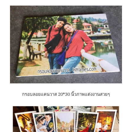
กรอบลอยแคนวาส 20*30 นิ้วภาพแต่งงานสวยๆ