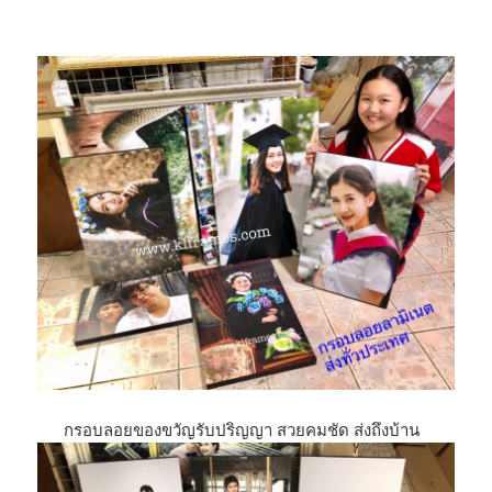
กรอบลอยของขวัญรับปริญญา สวยคมชัด ส่งถึงบ้าน